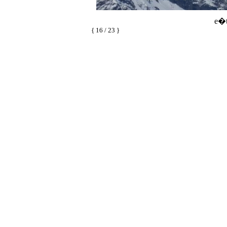
e�t
{ 16 / 23 }