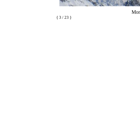
Mon
{ 3 / 23 }