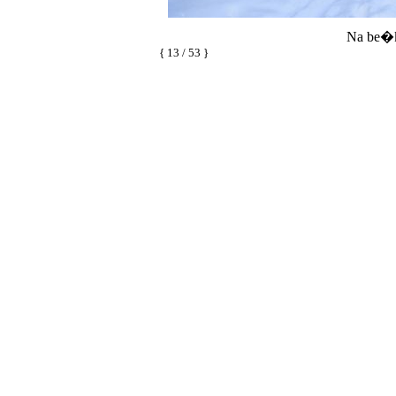
Na be�k
{ 13 / 53 }