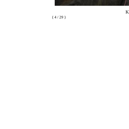
K
{ 4 / 29 }