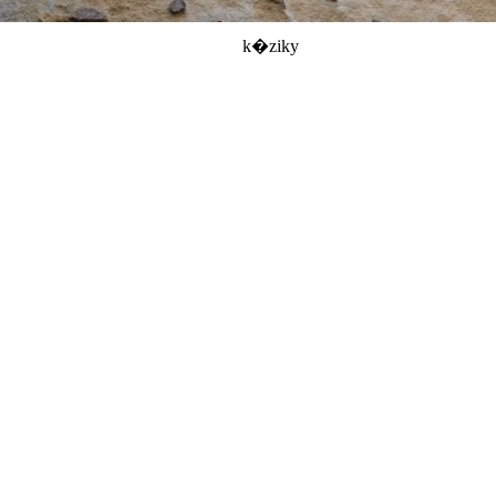
k�ziky