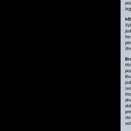
poz
leg
Mi
Vy
jed
tre
pie
štv
Br
Him
poz
Bru
jed
svo
tro
dru
dob
pre
ste
veľ