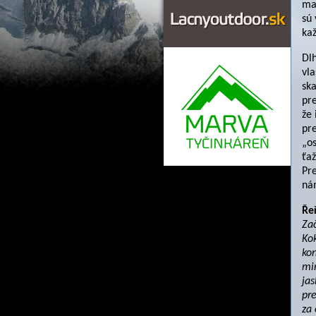
ma
sú 
kaž
Dlh
vl
sk
pre
že 
pre
„os
ťaž
Pr
nám
Ře
Za
Kok
kon
mim
jas
pre
za