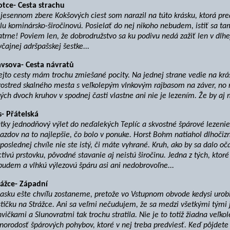
otce- Cesta strachu
 jesennom zbere Kokšových ciest som narazil na túto krásku, ktorá pr
lu kominársko-širočinovú. Posielať do nej nikoho nebudem, istiť sa t
trne! Poviem len, že dobrodružstvo sa ku podivu nedá zažiť len v dlhej
čajnej adršpašskej šestke...
avsova- Cesta návratů
ejto cesty mám trochu zmiešané pocity. Na jednej strane vedie na kr
ostred skalného mesta s veľkolepým vlnkovým rajbasom na záver, no n
ých dvoch kruhov v spodnej časti vlastne ani nie je lezením. Že by aj 
s- Přátelská
tky jednodňový výlet do neďalekých Teplíc a skvostné špárové lezenie
azdov na to najlepšie, čo bolo v ponuke. Horst Bohm natiahol dlhočiznú
poslednej chvíle nie ste istý, či máte vyhrané. Kruh, ako by sa dalo oč
tivú prstovku, pôvodné stavanie aj neistú širočinu. Jedna z tých, ktor
udem a vlhkú výlezovú špáru asi ani nedobrovoľne...
rážce- Západní
Sasku ešte chvíľu zostaneme, pretože vo Vstupnom obvode kedysi urob
tičku na Strážce. Ani sa veľmi nečudujem, že sa medzi všetkými tými 
vičkami a Slunovratmi tak trochu stratila. Nie je to totiž žiadna veľkol
norodosť špárových pohybov, ktoré v nej treba predviesť. Keď pôjdete o