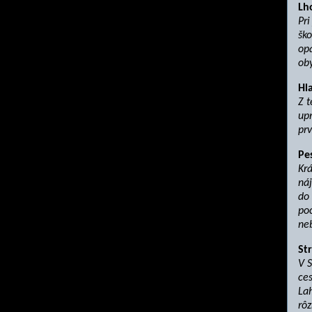
Lh
Pri
ško
opa
oby
Hl
Z t
upr
prv
Pe
Krá
náj
do 
poc
neb
St
V 
ces
Lah
rôz