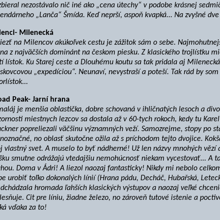
bieral nezostávalo nič iné ako „cena útechy“ v podobe krásnej sedmič
endárneho „Lanča“ Šmída. Keď neprší, aspoň kvapká... Na zvyšné dve 
lenci- Milenecká
liezť na Milencov akúkoľvek cestu je zážitok sám o sebe. Najmohutnej
na z najväčších dominánt na českom piesku. Z klasického trojlístku m
tí lístok. Ku Starej ceste a Dlouhému koutu sa tak pridala aj Mileneck
skovcovou „expedíciou“. Neunaví, nevystraší a poteší. Tak rád by som 
orlístok...
oad Peak- Jarní hrana
aláj je menšia oblastička, dobre schovaná v ihličnatých lesoch a div
ornosti miestnych lezcov sa dostala až v 60-tych rokoch, kedy tu Kar
ckner popreliezali väčšinu významných veží. Samozrejme, stopy po st
noznačné, no oblasť skutočne ožila až s príchodom tejto dvojice. Kokš
j vlastný svet. A muselo to byť nádherné! Už len názvy mnohých vězí 
šku smutne odrážajú vtedajšiu nemohúcnosť niekam vycestovať... A ta
hou. Doma v Ádri! A liezol naozaj fantasticky! Nikdy mi nebolo celkom
e urobiť toľko dokonalých línií (Hrana pádu, Decháč, Hubařská, Leteck
dchádzala hromada ľahších klasických výstupov a naozaj veľké chcenie
lesňuje. Cit pre líniu, žiadne železo, no zároveň tutové istenie a pocti
ká vďaka za to!