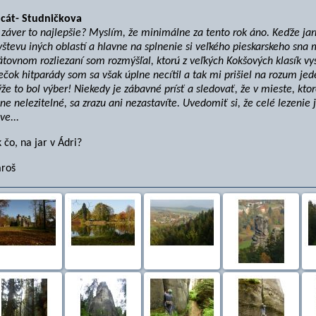
lcát- Studničkova
záver to najlepšie? Myslím, že minimálne za tento rok áno. Keďže jar
vštevu iných oblastí a hlavne na splnenie si veľkého pieskarskeho sn
tovnom rozliezaní som rozmýšľal, ktorú z veľkých Kokšových klasík vy
ečok hitparády som sa však úplne necítil a tak mi prišiel na rozum jede
že to bol výber! Niekedy je zábavné prísť a sledovať, že v mieste, kt
ne nelezitelné, sa zrazu ani nezastavíte. Uvedomiť si, že celé lezenie j
ve...
 čo, na jar v Ádri?
roš