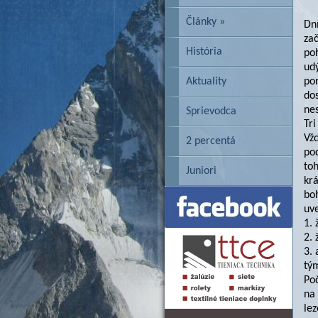
Články »
Dní
za
História
poh
ud
Aktuality
po
dos
ne
Sprievodca
Tri
Vžd
2 percentá
pod
toh
Juniori
krá
boh
uve
1. 
2.
3. 
tý
Poč
na
lez