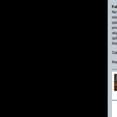
Pa
Na 
ná
opä
pri
aký
úpl
hla
Tak
Ma