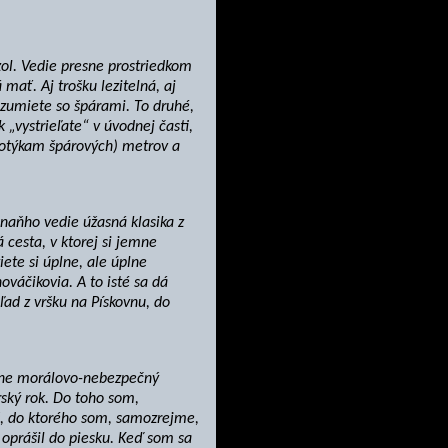
zol. Vedie presne prostriedkom
mať. Aj trošku lezitelná, aj
ozumiete so špárami. To druhé,
 „vystrieľate“ v úvodnej časti,
dotýkam špárových) metrov a
naňho vedie úžasná klasika z
 cesta, v ktorej si jemne
iete si úplne, ale úplne
ováčikovia. A to isté sa dá
ad z vršku na Pískovnu, do
ačne morálovo-nebezpečný
rský rok. Do toho som,
š, do ktorého som, samozrejme,
oprášil do piesku. Keď som sa