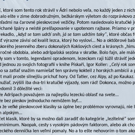
, ktoré som tento rok strávil v Ádri nebolo veľa, no každý jeden z nic
čalo ešte v zime dobrodružným, bežkárskym výletom do rozprávkovo z
ľadmi na čarovné pieskovcové vežičky. Potom nasledovalo kratučké jú
ýchané špáry a neisté prešľapovanie v upotenom rajbase. Priamo v pr
rekadlo,
„když se tam udrží sníh, já se tam udržím taky“
, ktoré občas 
ť výrazne závisí od kvalít lezca, ktorý ho vysloví... No a októbrové ba
skorého jesenného zberu dokonalých Kokšových ciest a krásnych „hima
 ročné obdobia, alebo adršpašská sezóna v skratke. Bolo fajn, ale málo
y som v tomto, legendami opradenom, lezeckom raji túžil stráviť jede
 jednou zo svojich fotografií v knihe Pískaři, Igor Koller:
„Celý rok som
o sa zatiaľ snažím namiešať ten správny kokteil z horských ambícií a 
t mali proste silnejšiu príchuť hory. Od Tatier, cez Alpy, až po Kauka
užiaľ, zvýšili iba dva-tri kratučké výjazdy, som rád! Dokonca, možno
domil 3 dôležité veci:
že Adršpach považujem za najlepšiu lezeckú oblasť na svete...
 že bez pieskov jednoducho nemôžem byť...
a že veľké pieskovcové klasiky sa úplne bez problémov vyrovnajú, nie 
m alpským...
et klasík, ktoré by sa možno dali zaradiť do kategórie „lezitelné“ som
 minimum. Naopak, cesty s vysokým pádovým faktorom, alebo ak chce
eckého denníčka len veľmi pomaly. No a to ešte nehovorím o tom ako ť