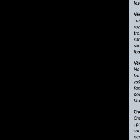
lez
Vé
Tak
roz
tro
sam
ak
iba
Vé
Na
kat
zaš
fan
pov
kto
Ch
Ch
„pr
sa
ner