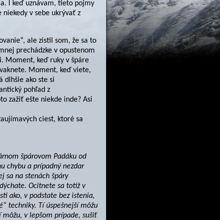
a. I keď uznávam, tieto pojmy
e niekedy v sebe ukrývať z
anie“, ale zistil som, že sa to
zimnej prechádzke v opustenom
i. Moment, keď ruky v špáre
ecvaknete. Moment, keď viete,
 dlhšie ako ste si
antický pohľad z
to zažiť ešte niekde inde? Asi
ujímavých ciest, ktoré sa
endárnom špárovom Padáku od
nu chybu a prípadný nezdar
ej sa na stenách špáry
ýchate. Ocitnete sa totiž v
i ako, v podstate bez istenia,
vé“ techniky. Tí úspešnejší môžu
 môžu, v lepšom prípade, sušiť