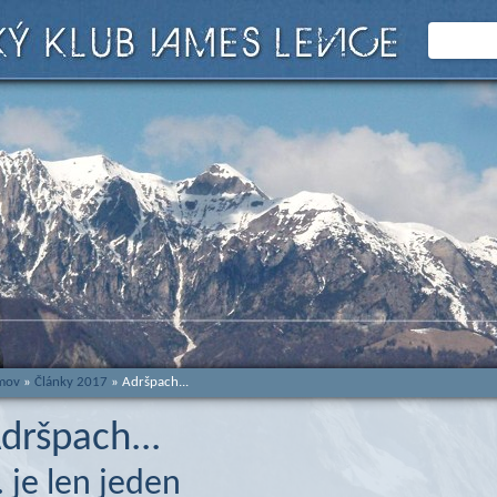
mov
»
Články 2017
» Adršpach...
dršpach...
.. je len jeden