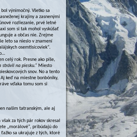
h bol výnimočný. Všetko sa
asneženej krajiny a zasnenými
nové rozliezanie, prvé letné
axi som si tak mohol vyskúšať
funguje a občas nie. Zrejme
bie leto sa nieslo v znamení
lájskych osemtisícoviek“.
...
n celý rok. Presne ako píše,
 strávil na piesku.“
Miesto
pieskovcových snov. No a tento
z. Aj keď na miestne bonbóniky,
 práve vďaka tomu som si
len našim tatranským, ale aj
 však za tých pár rokov skresal
te „morálové“, pribúdajú do
ažko sa ukrajuje z tých, ktoré