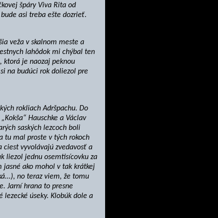
kovej špáry Viva Rita od
bude asi treba ešte dozrieť.
šia veža v skalnom meste a
iestnych lahôdok mi chýbal ten
á, ktorá je naozaj peknou
si na budúci rok doliezol pre
okých rokliach Adršpachu. Do
el „Kokša“ Hauschke a Václav
arých saských lezcoch boli
a tu mal proste v tých rokoch
a ciest vyvolávajú zvedavosť a
k liezol jednu osemtisícovku za
 jasné ako mohol v tak krátkej
á...), no teraz viem, že tomu
. Jarní hrana to presne
vé lezecké úseky. Klobúk dole a