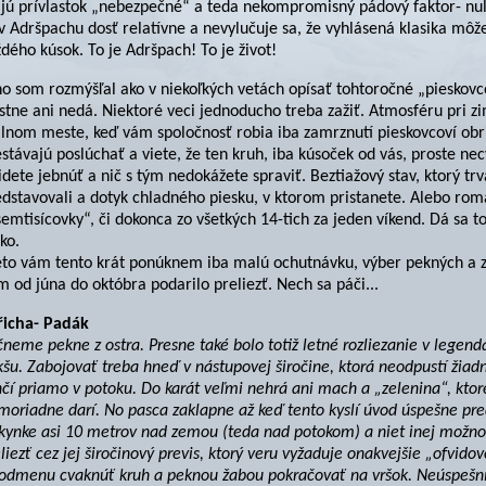
jú prívlastok „nebezpečné“ a teda nekompromisný pádový faktor- nul
v Adršpachu dosť relatívne a nevylučuje sa, že vyhlásená klasika môž
dého kúsok. To je Adršpach! To je život!
o som rozmýšľal ako v niekoľkých vetách opísať tohtoročné „pieskovcov
astne ani nedá. Niektoré veci jednoducho treba zažiť. Atmosféru pri 
alnom meste, keď vám spoločnosť robia iba zamrznutí pieskovcoví obr
stávajú poslúchať a viete, že ten kruh, iba kúsoček od vás, proste n
idete jebnúť a nič s tým nedokážete spraviť. Beztiažový stav, ktorý trvá
dstavovali a dotyk chladného piesku, v ktorom pristanete. Alebo rom
emtisícovky“, či dokonca zo všetkých 14-tich za jeden víkend. Dá sa to
ko.
eto vám tento krát ponúknem iba malú ochutnávku, výber pekných a za
 od júna do októbra podarilo preliezť. Nech sa páči...
řicha- Padák
čneme pekne z ostra. Presne také bolo totiž letné rozliezanie v leg
šu. Zabojovať treba hneď v nástupovej širočine, ktorá neodpustí žiad
čí priamo v potoku. Do karát veľmi nehrá ani mach a „zelenina“, ktor
oriadne darí. No pasca zaklapne až keď tento kyslí úvod úspešne pred
kynke asi 10 metrov nad zemou (teda nad potokom) a niet inej možnost
liezť cez jej širočinový previs, ktorý veru vyžaduje onakvejšie „ofvido
 odmenu cvaknúť kruh a peknou žabou pokračovať na vršok. Neúspešní