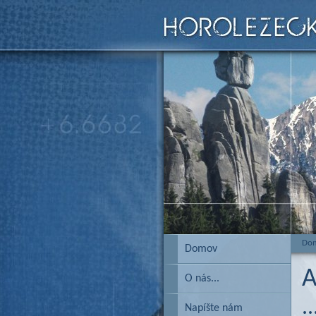
Do
Domov
A
O nás...
.
Napíšte nám