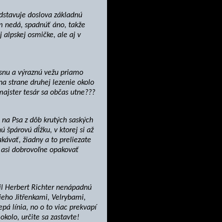
edstavuje doslova základnú
am nedá, spadnúť áno, takže
 alpskej osmičke, ale aj v
ásnu a výraznú vežu priamo
a strane druhej lezenie okolo
majster tesár sa občas utne???
 na Psa z dôb krutých saských
 špárovú dĺžku, v ktorej si až
akávať, žiadny a to preliezate
é asi dobrovoľne opakovať
il Herbert Richter nenápadnú
jeho Jitřenkami, Velrybami,
epá línia, no o to viac prekvapí
kolo, určite sa zastavte!