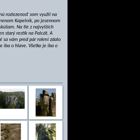
nú rozlezenosť som využil na
a menom Kapelník, po jesennom
skúšam. Na tie z najvyšších
n starý restík na Palcát. A
oré sa vám pred pár rokmi zdalo
e iba o hlave. Všetko je iba o