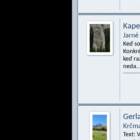
Kape
Jarné
Keď so
Konkré
keď ra
neda..
Gerl
Krčm
Text: 