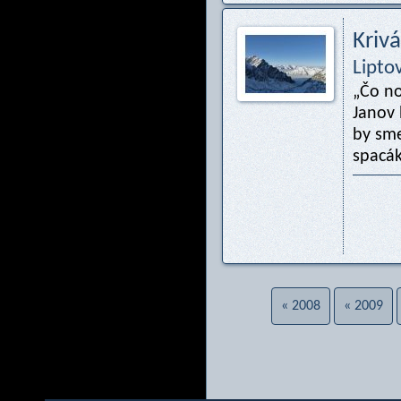
Kriv
Lipto
„Čo no
Janov 
by sme
spacák
« 2008
« 2009