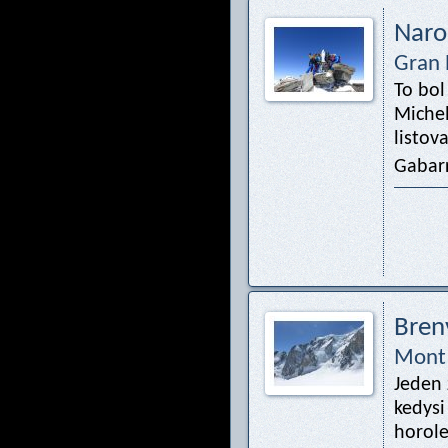
Naro
Gran 
To bol
Michel
listov
Gabarr
Bren
Mont 
Jeden 
kedysi
horole