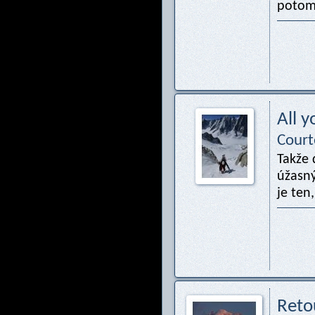
potom
All y
Court
Takže 
úžasný
je ten
Reto