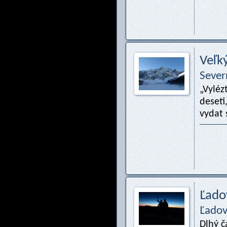
Veľk
Sever
„Vyléz
deseti
vydat 
Ľadov
Ľadov
Dlhý č