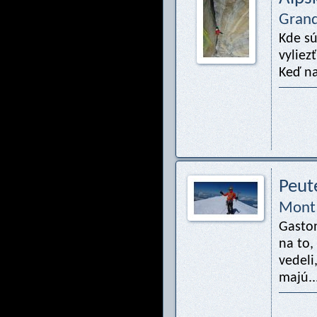
Grand
Kde sú
vyliez
Keď na
Peut
Mont 
Gaston
na to,
vedeli,
majú..