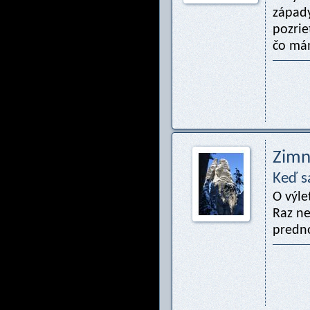
západy
pozrie
čo má
Zimn
Keď sa
O výle
Raz ne
predno