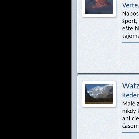
Verte
Naposl
šport
ešte h
tajoms
Wat
Keder
Malé z
nikdy 
ani ci
časomi