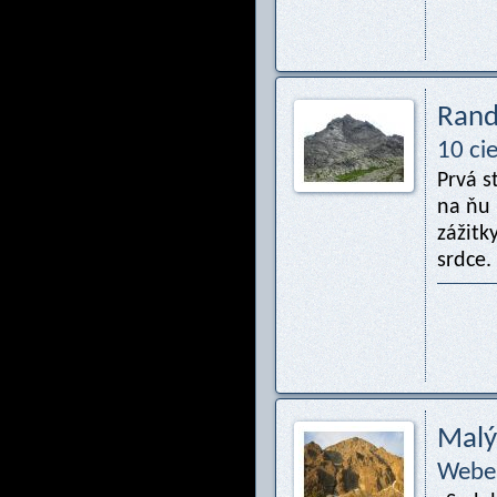
Rand
10 cie
Prvá s
na ňu 
zážitk
srdce. 
Malý
Webe