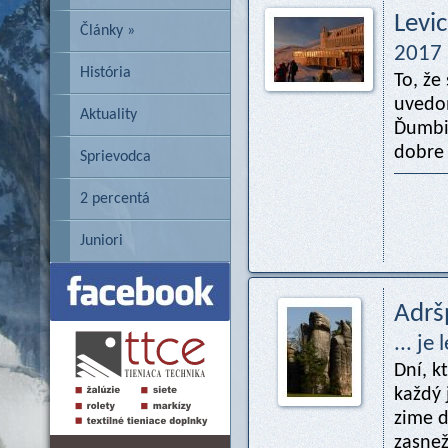
Levi
Články »
2017
História
To, že
uvedom
Aktuality
Ďumbie
dobre 
Sprievodca
2 percentá
Juniori
Adrš
... je
Dní, k
každý 
zime 
zasnež