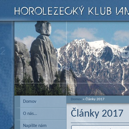
Domov
» Články 2017
Domov
Články 2017
O nás...
Napíšte nám