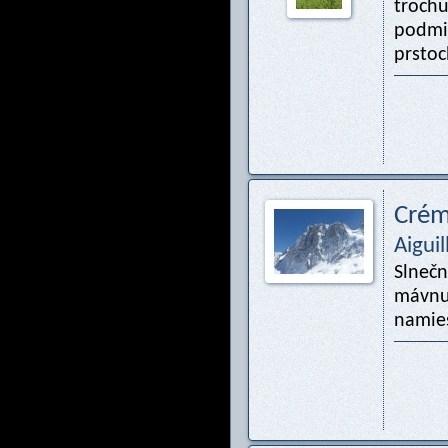
trochu
podmie
prstoch
Crém
Aigui
Slnečn
mávnut
namies