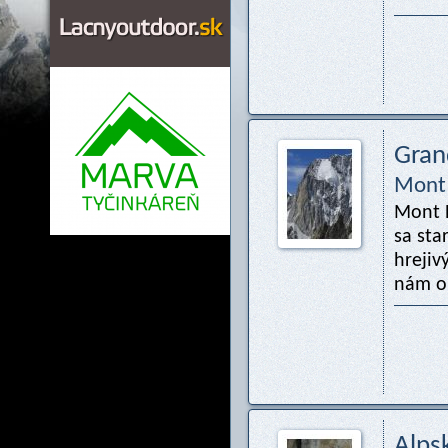
Grand
Mont 
Mont B
sa sta
hrejiv
nám ob
Alps