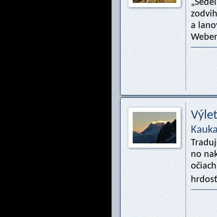
„Sedel
zodvih
a lano
Webero
Výle
Kauk
Traduj
no nak
očiach
hrdos